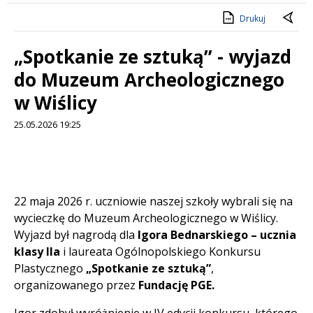
Drukuj
„Spotkanie ze sztuką” - wyjazd
do Muzeum Archeologicznego
w Wiślicy
25.05.2026 19:25
Treść
22 maja 2026 r. uczniowie naszej szkoły wybrali się na
wycieczkę do Muzeum Archeologicznego w Wiślicy.
Wyjazd był nagrodą dla
Igora Bednarskiego – ucznia
klasy IIa
i laureata Ogólnopolskiego Konkursu
Plastycznego
„Spotkanie ze sztuką”
,
organizowanego przez
Fundację PGE
.
Igor zdobył wyróżnienie w IV edycji konkursu, którego