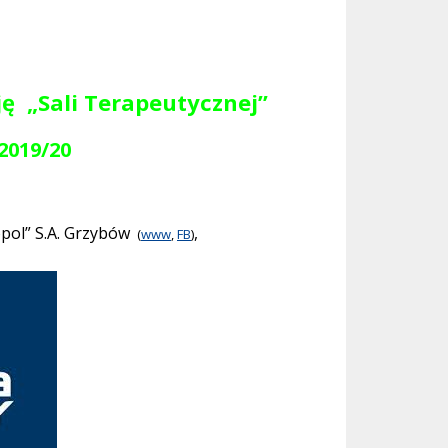
ję
„Sali Terapeutycznej”
2019/20
opol” S.A. Grzybów
,
(
www
,
FB
)