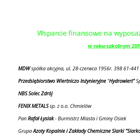
Wsparcie finansowe na wyposaże
w roku szkolnym 201
MDW
spółka akcyjna, ul. 28-czerwca 1956r. 398 61-44
Przedsiębiorstwo Wiertniczo Inżynieryjne
"
Hydrowiert"
Sp
NBS Solec Zdrój
FENIX METALS
sp. z o.o. Chmielów
Pan
Rafał Łysiak
- Burmistrz Miasta i Gminy Osiek
Grupa
Azoty Kopalnie i Zakłady Chemiczne Siarki "Siark