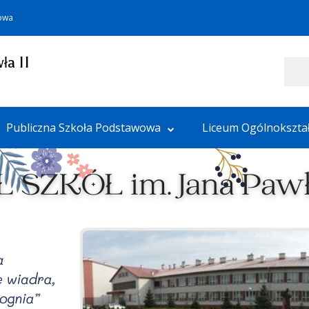
towa
ła II
Szukaj
Publiczna Szkoła Podstawowa
Liceum Ogólnokszta