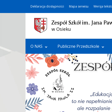
Deklaracja dostępności
Mapa serwisu
Wersja teks
Zespół Szkół im. Jana Paw
w Osieku
O NAS
Publiczne Przedszkole