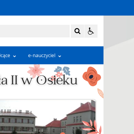
łcące
e-nauczyciel