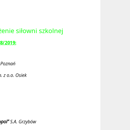
nie siłowni szkolnej
8/2019:
1 Poznań
. z o.o. Osiek
opol"
S.A. Grzybów