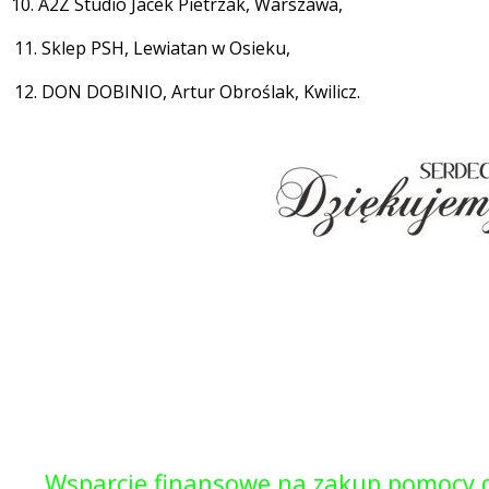
10. A2Z Studio Jacek Pietrzak, Warszawa,
11. Sklep PSH, Lewiatan w Osieku,
12. DON DOBINIO, Artur Obroślak, Kwilicz.
Wsparcie finansowe na zakup pomocy