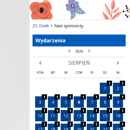
ZS Osiek
Nasi sponsorzy
Wydarzenia
poprzedni rok
następny rok
2026
SIERPIEŃ
poprzedni miesiąc
następny
PON
WT
ŚR
CZW
PI
SO
NI
1
1
1
2
1
1
1
1
1
1
1
3
4
5
6
7
8
9
1
1
1
1
1
1
1
10
11
12
13
14
15
16
1
1
1
1
1
1
1
17
18
19
20
21
22
23