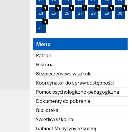
1
1
1
1
1
1
1
24
25
26
27
28
29
30
1
31
Menu
Patron
Historia
Bezpieczeństwo w szkole
Koordynator do spraw dostępności
Pomoc psychologiczno-pedagogiczna
Dokumenty do pobrania
Biblioteka
Świetlica szkolna
Gabinet Medycyny Szkolnej