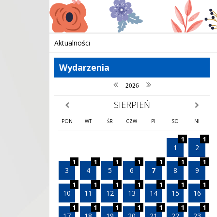
Aktualności
Wydarzenia
poprzedni rok
następny rok
2026
SIERPIEŃ
poprzedni miesiąc
następny
PON
WT
ŚR
CZW
PI
SO
NI
1
1
1
2
1
1
1
1
1
1
1
3
4
5
6
7
8
9
1
1
1
1
1
1
1
10
11
12
13
14
15
16
1
1
1
1
1
1
1
17
18
19
20
21
22
23