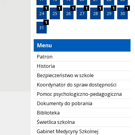
1
1
1
1
1
1
1
24
25
26
27
28
29
30
1
31
Menu
Patron
Historia
Bezpieczeństwo w szkole
Koordynator do spraw dostępności
Pomoc psychologiczno-pedagogiczna
Dokumenty do pobrania
Biblioteka
Świetlica szkolna
Gabinet Medycyny Szkolnej