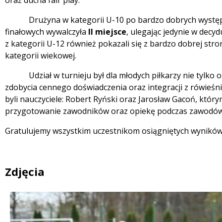
oraz ducha fair play.
Drużyna w kategorii U-10 po bardzo dobrych występa
finałowych wywalczyła
II miejsce
, ulegając jedynie w d
z kategorii U-12 również pokazali się z bardzo dobrej str
kategorii wiekowej.
Udział w turnieju był dla młodych piłkarzy nie tylko oka
zdobycia cennego doświadczenia oraz integracji z rówieśn
byli nauczyciele: Robert Ryński oraz Jarosław Gacoń, któr
przygotowanie zawodników oraz opiekę podczas zawodów
Gratulujemy wszystkim uczestnikom osiągniętych wyników
Zdjęcia