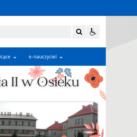
łcące
e-nauczyciel