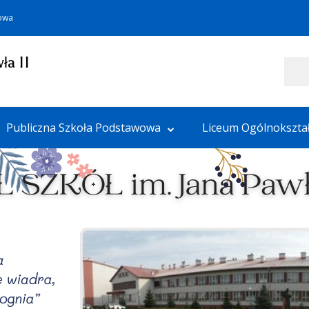
towa
ła II
Szukaj
Publiczna Szkoła Podstawowa
Liceum Ogólnokszta