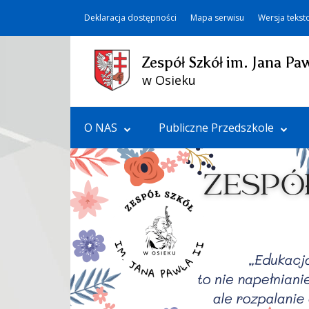
Deklaracja dostępności
Mapa serwisu
Wersja teks
Zespół Szkół im. Jana Paw
w Osieku
O NAS
Publiczne Przedszkole