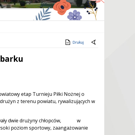
Drukuj
mbarku
atowy etap Turnieju Piłki Nożnej o
drużyn z terenu powiatu, rywalizujących w
owały dwie drużyny chłopców, w
wysoki poziom sportowy, zaangażowanie