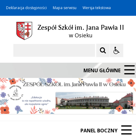
Deklaracja dostępności
Mapa serwisu
Wersja tekstowa
Zespół Szkół im. Jana Pawła II
w Osieku
Szukaj
MENU GŁÓWNE
PANEL BOCZNY