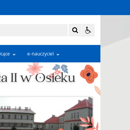
łcące
e-nauczyciel