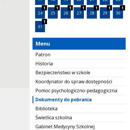
1
1
1
1
1
1
1
24
25
26
27
28
29
30
1
31
Menu
Patron
Historia
Bezpieczeństwo w szkole
Koordynator do spraw dostępności
Pomoc psychologiczno-pedagogiczna
Dokumenty do pobrania
Biblioteka
Świetlica szkolna
Gabinet Medycyny Szkolnej