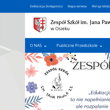
Deklaracja dostępności
Mapa serwisu
Wersja teks
Zespół Szkół im. Jana Paw
w Osieku
O NAS
Publiczne Przedszkole