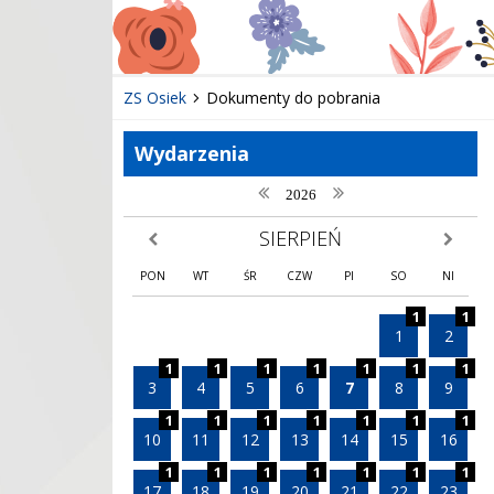
ZS Osiek
Dokumenty do pobrania
Wydarzenia
poprzedni rok
następny rok
2026
SIERPIEŃ
poprzedni miesiąc
następny
PON
WT
ŚR
CZW
PI
SO
NI
1
1
1
2
1
1
1
1
1
1
1
3
4
5
6
7
8
9
1
1
1
1
1
1
1
10
11
12
13
14
15
16
1
1
1
1
1
1
1
17
18
19
20
21
22
23