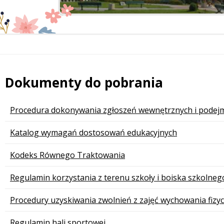
Dokumenty do pobrania
 miesiąc
Procedura dokonywania zgłoszeń wewnętrznych i podejm
Katalog wymagań dostosowań edukacyjnych
Kodeks Równego Traktowania
Regulamin korzystania z terenu szkoły i boiska szkolne
Procedury uzyskiwania zwolnień z zajęć wychowania fizy
Regulamin hali sportowej