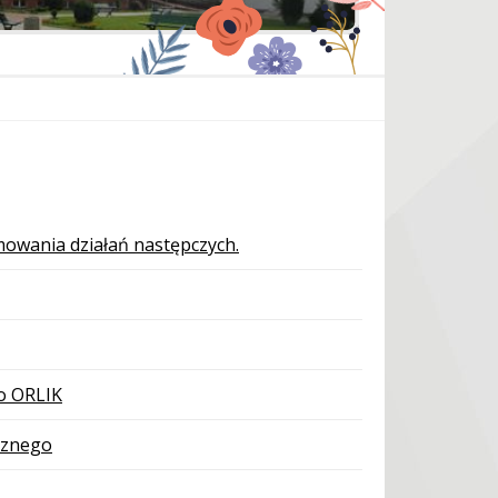
owania działań następczych.
go ORLIK
cznego