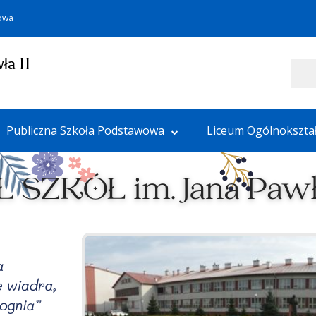
towa
ła II
Szukaj
Publiczna Szkoła Podstawowa
Liceum Ogólnokszta