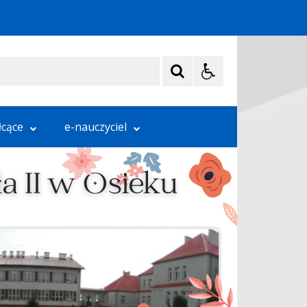
łcące
e-nauczyciel