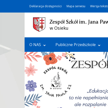
Deklaracja dostępności
Mapa serwisu
Wersja teks
Zespół Szkół im. Jana Paw
w Osieku
O NAS
Publiczne Przedszkole