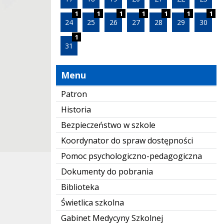
1
1
1
1
1
1
1
24
25
26
27
28
29
30
1
31
Menu
Patron
Historia
Bezpieczeństwo w szkole
Koordynator do spraw dostępności
Pomoc psychologiczno-pedagogiczna
Dokumenty do pobrania
Biblioteka
Świetlica szkolna
Gabinet Medycyny Szkolnej