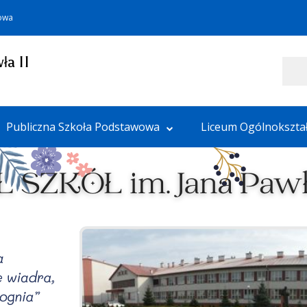
towa
ła II
Szukaj
Publiczna Szkoła Podstawowa
Liceum Ogólnokszta