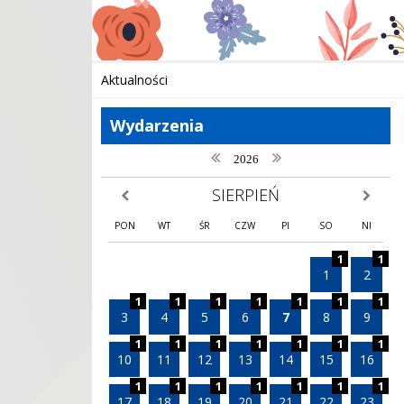
Aktualności
Wydarzenia
poprzedni rok
następny rok
2026
SIERPIEŃ
poprzedni miesiąc
następny
PON
WT
ŚR
CZW
PI
SO
NI
1
1
1
2
1
1
1
1
1
1
1
3
4
5
6
7
8
9
1
1
1
1
1
1
1
10
11
12
13
14
15
16
1
1
1
1
1
1
1
17
18
19
20
21
22
23