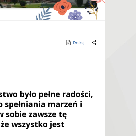
Drukuj
two było pełne radości,
o spełniania marzeń i
w sobie zawsze tę
że wszystko jest