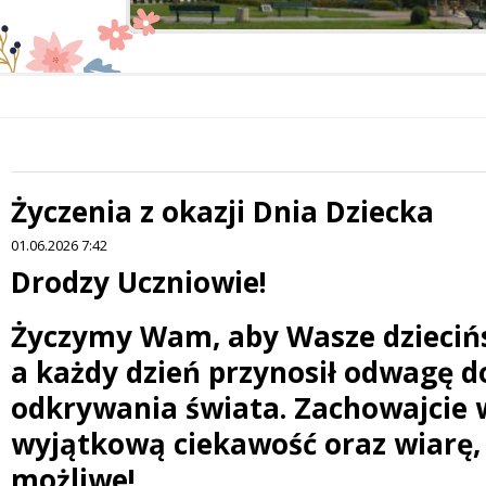
Życzenia z okazji Dnia Dziecka
 miesiąc
01.06.2026 7:42
Drodzy Uczniowie!
Treść
Życzymy Wam, aby Wasze dziecińs
a każdy dzień przynosił odwagę d
odkrywania świata. Zachowajcie 
wyjątkową ciekawość oraz wiarę, 
możliwe!