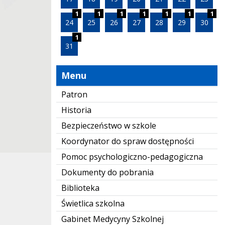
1
1
1
1
1
1
1
24
25
26
27
28
29
30
1
31
Menu
Patron
Historia
Bezpieczeństwo w szkole
Koordynator do spraw dostępności
Pomoc psychologiczno-pedagogiczna
Dokumenty do pobrania
Biblioteka
Świetlica szkolna
Gabinet Medycyny Szkolnej