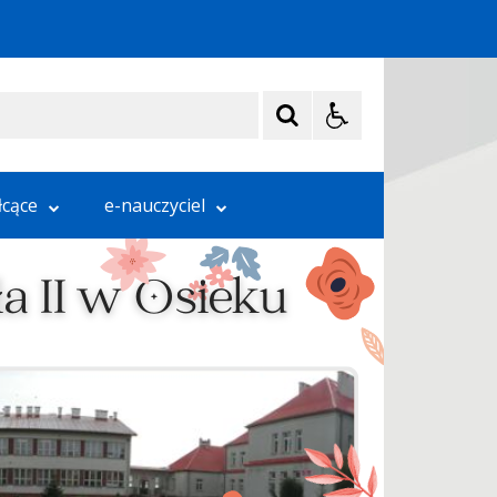
łcące
e-nauczyciel