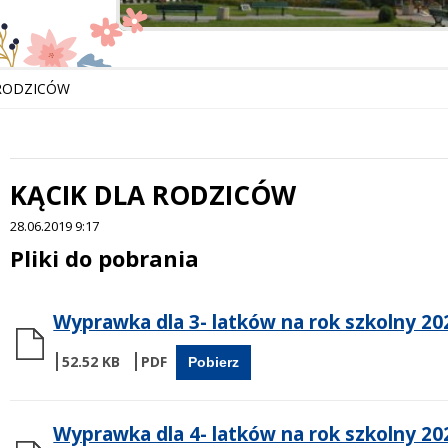
 RODZICÓW
KĄCIK DLA RODZICÓW
 miesiąc
28.06.2019 9:17
Treść
Pliki do pobrania
Wyprawka dla 3- latków na rok szkolny 20
52.52 KB
Pobierz
Wyprawka dla 4- latków na rok szkolny 20