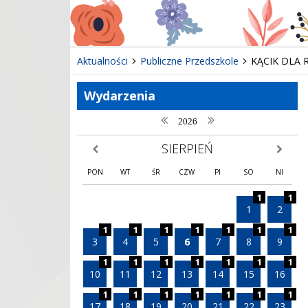
Aktualności
Publiczne Przedszkole
KĄCIK DLA
Wydarzenia
poprzedni rok
następny rok
2026
SIERPIEŃ
poprzedni miesiąc
następny
PON
WT
ŚR
CZW
PI
SO
NI
1
1
1
2
1
1
1
1
1
1
1
3
4
5
6
7
8
9
1
1
1
1
1
1
1
10
11
12
13
14
15
16
1
1
1
1
1
1
1
17
18
19
20
21
22
23