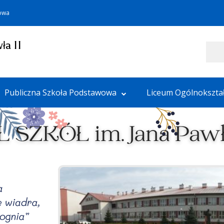
towa
ła II
Szukaj
Publiczna Szkoła Podstawowa
Liceum Ogólnokszta