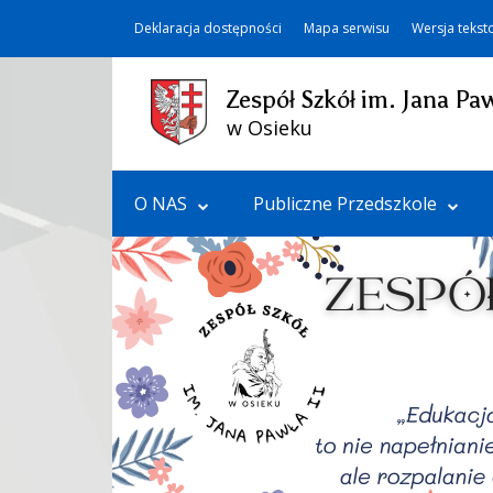
Deklaracja dostępności
Mapa serwisu
Wersja teks
Zespół Szkół im. Jana Paw
w Osieku
O NAS
Publiczne Przedszkole