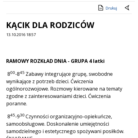
Drukuj
KĄCIK DLA RODZICÓW
13.10.2016 18:57
Treść
RAMOWY ROZKŁAD DNIA - GRUPA 4 latki
00
45
8
-8
Zabawy integrujące grupę, swobodne
wynikające z potrzeb dzieci. Ćwiczenia
ogólnorozwojowe. Rozmowy kierowane na tematy
zgodne z zainteresowaniami dzieci. Ćwiczenia
poranne.
45
30
8
-9
Czynności organizacyjno-opiekuńcze,
samoobsługowe. Doskonalenie umiejętności
samodzielnego i estetycznego spożywani posiłków.