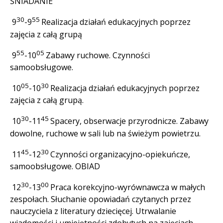
ŚNIADANIE
30
55
9
-9
Realizacja działań edukacyjnych poprzez
zajęcia z całą grupą
55
05
9
-10
Zabawy ruchowe. Czynności
samoobsługowe.
05
30
10
-10
Realizacja działań edukacyjnych poprzez
zajęcia z całą grupą.
30
45
10
-11
Spacery, obserwacje przyrodnicze. Zabawy
dowolne, ruchowe w sali lub na świeżym powietrzu.
45
30
11
-12
Czynności organizacyjno-opiekuńcze,
samoobsługowe. OBIAD
30
00
12
-13
Praca korekcyjno-wyrównawcza w małych
zespołach. Słuchanie opowiadań czytanych przez
nauczyciela z literatury dziecięcej. Utrwalanie