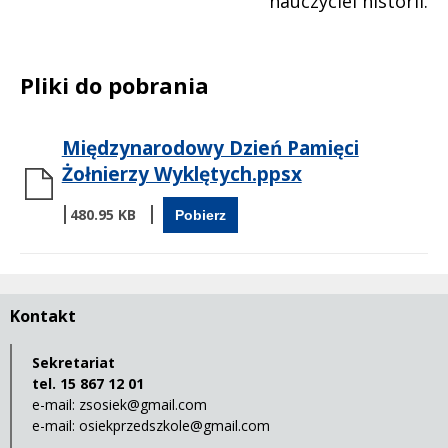
nauczyciel historii.
Pliki do pobrania
Międzynarodowy Dzień Pamięci
Żołnierzy Wyklętych.ppsx
480.95 KB
Pobierz
Kontakt
Sekretariat
tel. 15 867 12 01
e-mail:
zsosiek@gmail.com
e-mail:
osiekprzedszkole@gmail.com