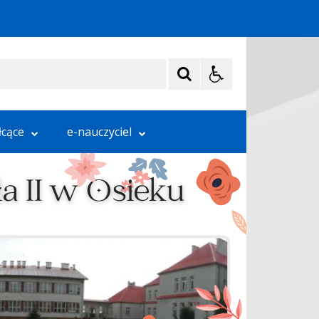
łcące
e-nauczyciel