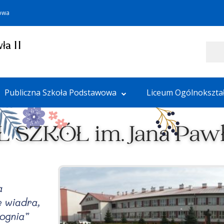
towa
ła II
Szukaj
Publiczna Szkoła Podstawowa
Liceum Ogólnokszta