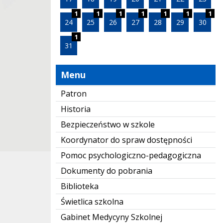
1
1
1
1
1
1
1
24
25
26
27
28
29
30
1
31
Menu
Patron
Historia
Bezpieczeństwo w szkole
Koordynator do spraw dostępności
Pomoc psychologiczno-pedagogiczna
Dokumenty do pobrania
Biblioteka
Świetlica szkolna
Gabinet Medycyny Szkolnej