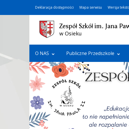
Deklaracja dostępności
Mapa serwisu
Wersja teks
Zespół Szkół im. Jana Paw
w Osieku
O NAS
Publiczne Przedszkole