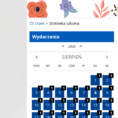
ZS Osiek
Stołówka szkolna
Wydarzenia
poprzedni rok
następny rok
2026
SIERPIEŃ
poprzedni miesiąc
następny
PON
WT
ŚR
CZW
PI
SO
NI
1
1
1
2
1
1
1
1
1
1
1
3
4
5
6
7
8
9
1
1
1
1
1
1
1
10
11
12
13
14
15
16
1
1
1
1
1
1
1
17
18
19
20
21
22
23