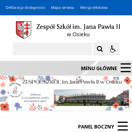
Deklaracja dostępności
Mapa serwisu
Wersja tekstowa
Zespół Szkół im. Jana Pawła II
w Osieku
Szukaj
MENU GŁÓWNE
PANEL BOCZNY