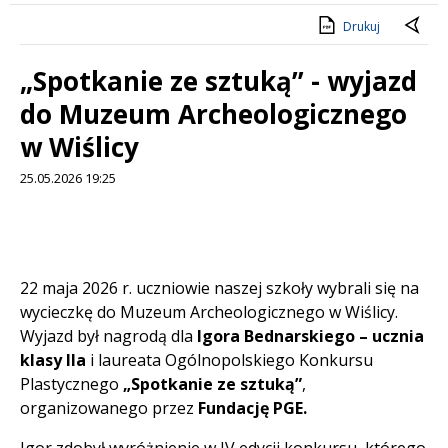
Drukuj
„Spotkanie ze sztuką” - wyjazd
do Muzeum Archeologicznego
w Wiślicy
25.05.2026 19:25
Treść
22 maja 2026 r. uczniowie naszej szkoły wybrali się na
wycieczkę do Muzeum Archeologicznego w Wiślicy.
Wyjazd był nagrodą dla
Igora Bednarskiego – ucznia
klasy IIa
i laureata Ogólnopolskiego Konkursu
Plastycznego
„Spotkanie ze sztuką”
,
organizowanego przez
Fundację PGE
.
Igor zdobył wyróżnienie w IV edycji konkursu, którego