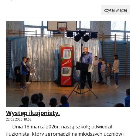
czytaj więcej
Występ iluzjonisty.
22.03.2026 18:52
Dnia 18 marca 2026r. naszą szkołę odwiedził
iluzjonista, który zgromadził najmłodszych uczniów i