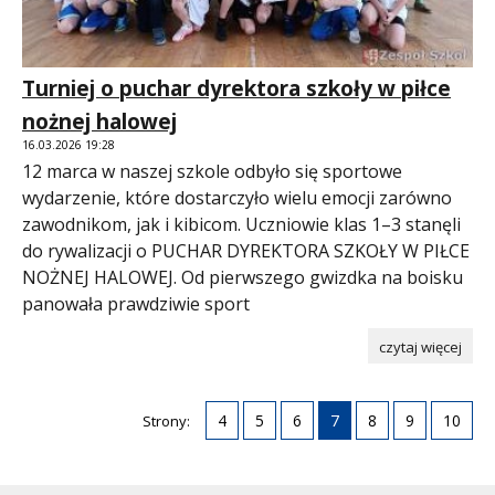
Turniej o puchar dyrektora szkoły w piłce
nożnej halowej
16.03.2026 19:28
12 marca w naszej szkole odbyło się sportowe
wydarzenie, które dostarczyło wielu emocji zarówno
zawodnikom, jak i kibicom. Uczniowie klas 1–3 stanęli
do rywalizacji o PUCHAR DYREKTORA SZKOŁY W PIŁCE
NOŻNEJ HALOWEJ. Od pierwszego gwizdka na boisku
panowała prawdziwie sport
czytaj więcej
4
5
6
7
8
9
10
Strony: