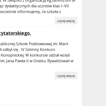
y. W związku z organizacją egzaminu dni te
ęć dydaktycznych dla uczniów klas I–VII
nocześnie informujemy, że szkoła z
czytaj więcej
cytatorskiego.
licznej Szkole Podstawowej im. Marii
i odbył się IV Gminny Konkurs
 Konopnickiej. W konkursie udział wzięli
im. Jana Pawła II w Osieku. Rywalizowali w
czytaj więcej