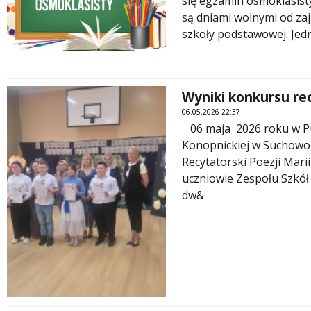
się egzamin ósmoklasist
są dniami wolnymi od zaj
szkoły podstawowej. Jed
Wyniki konkursu re
06.05.2026 22:37
06 maja 2026 roku w Pub
Konopnickiej w Suchowol
Recytatorski Poezji Marii
uczniowie Zespołu Szkół 
dw&