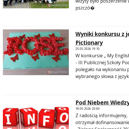
wizyty było poszerzenie 
pszczó�
Wyniki konkursu z j
Pictionary
25.05.2026 19:10
W konkursie „ My English 
- III Publicznej Szkoły 
polegało na wykonaniu p
wybranego słowa z jęz
Pod Niebem Wiedzy-
18.05.2026 20:00
Z radością informujemy, 
otrzymał dofinansowani