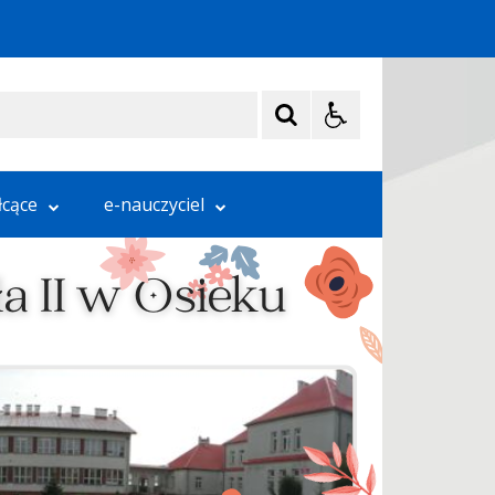
łcące
e-nauczyciel