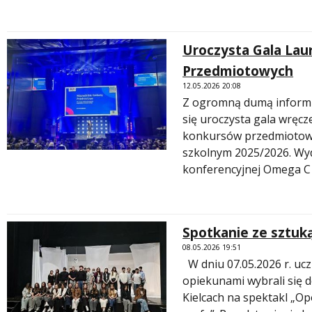
Uroczysta Gala La
Przedmiotowych
12.05.2026 20:08
Z ogromną dumą informu
się uroczysta gala wręc
konkursów przedmiotow
szkolnym 2025/2026. Wyd
konferencyjnej Omega C
Spotkanie ze sztuką
08.05.2026 19:51
W dniu 07.05.2026 r. uczni
opiekunami wybrali się 
Kielcach na spektakl „Opo