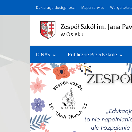
Deklaracja dostępności
Mapa serwisu
Wersja teks
Zespół Szkół im. Jana Paw
w Osieku
O NAS
Publiczne Przedszkole