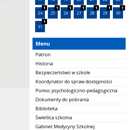
1
1
1
1
1
1
1
24
25
26
27
28
29
30
1
31
Menu
Patron
Historia
Bezpieczeństwo w szkole
Koordynator do spraw dostępności
Pomoc psychologiczno-pedagogiczna
Dokumenty do pobrania
Biblioteka
Świetlica szkolna
Gabinet Medycyny Szkolnej