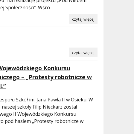
26” na realizację projektu „Pod Niebem
ej Społeczności”. Wśró
czytaj więcej
czytaj więcej
 Wojewódzkiego Konkursu
niczego – „Protesty robotnicze w
L”
społu Szkół im. Jana Pawła II w Osieku. W
 naszej szkoły Filip Nieckarz został
owego II Wojewódzkiego Konkursu
go pod hasłem „Protesty robotnicze w