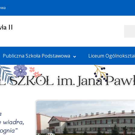
towa
ła II
Szukaj
Publiczna Szkoła Podstawowa
Liceum Ogólnokszta