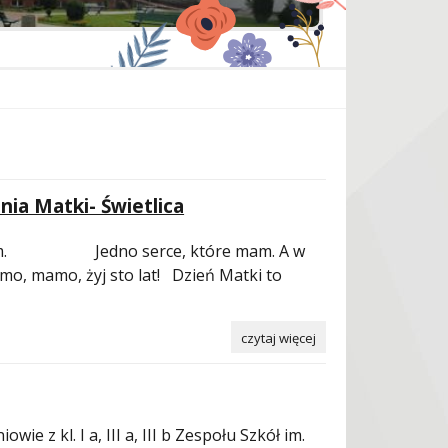
ia Matki- Świetlica
dam. Jedno serce, które mam. A w
mo, mamo, żyj sto lat! Dzień Matki to
czytaj więcej
wie z kl. I a, III a, III b Zespołu Szkół im.