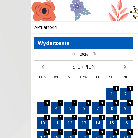
Aktualności
Wydarzenia
poprzedni rok
następny rok
2026
SIERPIEŃ
poprzedni miesiąc
następny
PON
WT
ŚR
CZW
PI
SO
NI
1
1
1
2
1
1
1
1
1
1
1
3
4
5
6
7
8
9
1
1
1
1
1
1
1
10
11
12
13
14
15
16
1
1
1
1
1
1
1
17
18
19
20
21
22
23