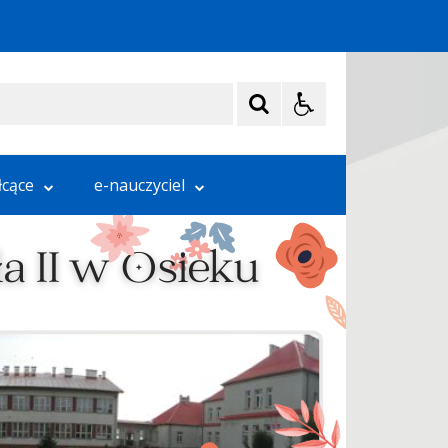
łcące
e-nauczyciel