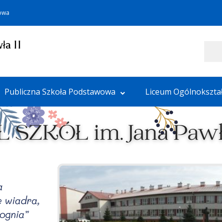
towa
ła II
Szukaj
Publiczna Szkoła Podstawowa
Liceum Ogólnokszta