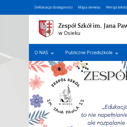
Deklaracja dostępności
Mapa serwisu
Wersja teks
Zespół Szkół im. Jana Paw
w Osieku
O NAS
Publiczne Przedszkole