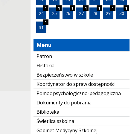
1
1
1
1
1
1
1
24
25
26
27
28
29
30
1
31
Menu
Patron
Historia
Bezpieczeństwo w szkole
Koordynator do spraw dostępności
Pomoc psychologiczno-pedagogiczna
Dokumenty do pobrania
Biblioteka
Świetlica szkolna
Gabinet Medycyny Szkolnej