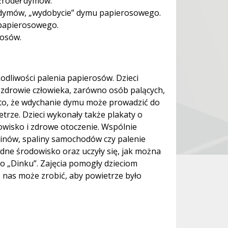
źródeł dymów.
 dymów, „wydobycie” dymu papierosowego.
 papierosowego.
rosów.
dliwości palenia papierosów. Dzieci
 zdrowie człowieka, zarówno osób palących,
 to, że wdychanie dymu może prowadzić do
rze. Dzieci wykonały także plakaty o
owisko i zdrowe otoczenie. Wspólnie
ominów, spaliny samochodów czy palenie
rudne środowisko oraz uczyły się, jak można
 o „Dinku”. Zajęcia pomogły dzieciom
z nas może zrobić, aby powietrze było