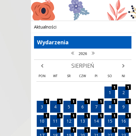
Aktualności
Wydarzenia
poprzedni rok
następny rok
2026
SIERPIEŃ
poprzedni miesiąc
następny
PON
WT
ŚR
CZW
PI
SO
NI
1
1
1
2
1
1
1
1
1
1
1
3
4
5
6
7
8
9
1
1
1
1
1
1
1
10
11
12
13
14
15
16
1
1
1
1
1
1
1
17
18
19
20
21
22
23