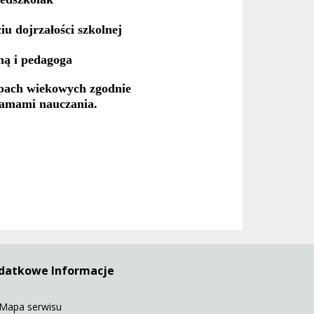
u dojrzałości szkolnej
ną i pedagoga
upach wiekowych zgodnie
ramami nauczania.
datkowe Informacje
Mapa serwisu