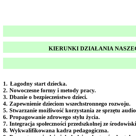
KIERUNKI DZIAŁANIA NASZ
1.
Łagodny start dziecka.
2.
Nowoczesne formy i metody pracy.
3.
Dbanie o bezpieczeństwo dzieci.
4.
Zapewnienie dzieciom wszechstronnego rozwoju.
5.
Stwarzanie możliwość korzystania ze sprzętu audi
6.
Propagowanie zdrowego stylu życia.
7.
Integracja społeczności przedszkolnej ze środowisk
8.
Wykwalifikowana kadra pedagogiczna.