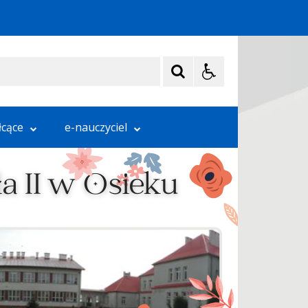
łcące
e-nauczyciel