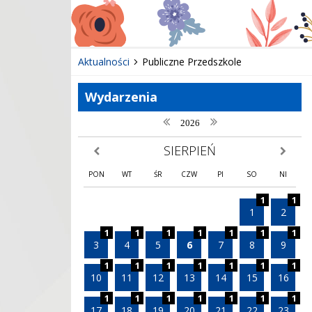
Aktualności
Publiczne Przedszkole
Wydarzenia
poprzedni rok
następny rok
2026
SIERPIEŃ
poprzedni miesiąc
następny
PON
WT
ŚR
CZW
PI
SO
NI
1
1
1
2
1
1
1
1
1
1
1
3
4
5
6
7
8
9
1
1
1
1
1
1
1
10
11
12
13
14
15
16
1
1
1
1
1
1
1
17
18
19
20
21
22
23