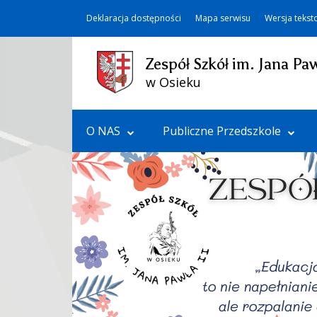
Deklaracja dostępności
Mapa serwisu
Wersja teks
Zespół Szkół im. Jana Paw
w Osieku
O NAS
Publiczne Przedszkole