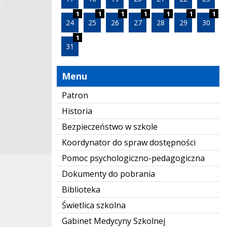
1
1
1
1
1
1
1
24
25
26
27
28
29
30
1
31
Menu
Patron
Historia
Bezpieczeństwo w szkole
Koordynator do spraw dostępności
Pomoc psychologiczno-pedagogiczna
Dokumenty do pobrania
Biblioteka
Świetlica szkolna
Gabinet Medycyny Szkolnej