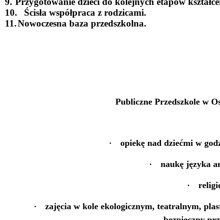
9.
Przygotowanie dzieci do kolejnych etapów kształce
10.
Ścisła współpraca z rodzicami.
11.
Nowoczesna baza przedszkolna.
Publiczne Przedszkole w Os
opiekę nad dziećmi w godz
·
naukę języka an
·
religi
·
zajęcia w kole ekologicznym, teatralnym, pla
·
bezpieczny pr