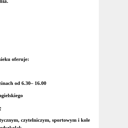
nia.
ieku oferuje:
inach od 6.30– 16.00
gielskiego
ę
stycznym, czytelniczym, sportowym i kole
zedszkolak