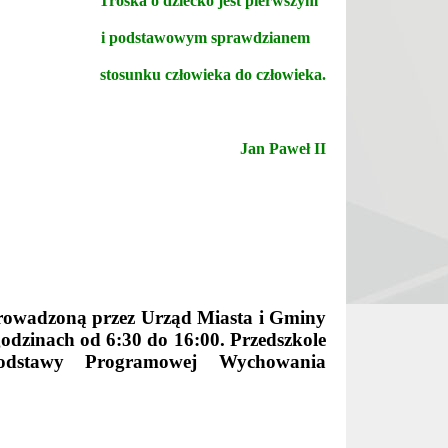
Troska o dziecko jest pierwszym
i podstawowym sprawdzianem
stosunku cz
ł
owieka do cz
ł
owieka.
Jan Pawe
ł
II
prowadzoną przez Urząd Miasta i Gminy
odzinach od 6:30 do 16:00. Przedszkole
Podstawy Programowej Wychowania