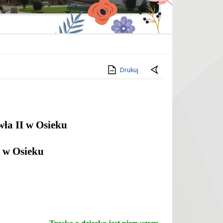
Drukuj
wła II w Osieku
e w Osieku