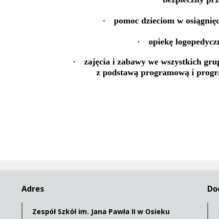
pomoc dzieciom w osiągnięci
·
opiekę logopedycz
·
zajęcia i zabawy we wszystkich gr
·
z podstawą programową i prog
Adres
Do
Zespół Szkół im. Jana Pawła II w Osieku