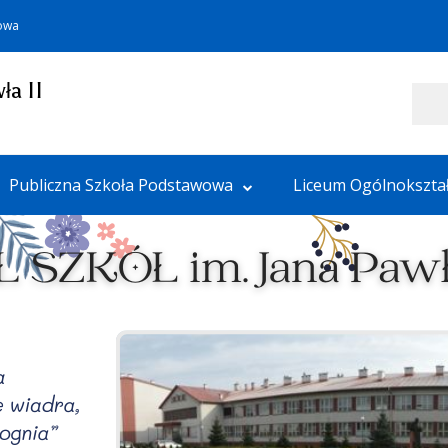
towa
ła II
Szukaj
Publiczna Szkoła Podstawowa
Liceum Ogólnokszta