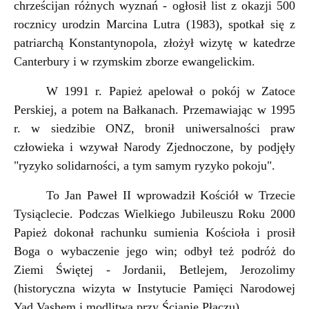
chrześcijan różnych wyznań - ogłosił list z okazji 500
rocznicy urodzin Marcina Lutra (1983), spotkał się z
patriarchą Konstantynopola, złożył wizytę w katedrze
Canterbury i w rzymskim zborze ewangelickim.
W 1991 r. Papież apelował o pokój w Zatoce
Perskiej, a potem na Bałkanach. Przemawiając w 1995
r. w siedzibie ONZ, bronił uniwersalności praw
człowieka i wzywał Narody Zjednoczone, by podjęły
"ryzyko solidarności, a tym samym ryzyko pokoju".
To Jan Paweł II wprowadził Kościół w Trzecie
Tysiąclecie. Podczas Wielkiego Jubileuszu Roku 2000
Papież dokonał rachunku sumienia Kościoła i prosił
Boga o wybaczenie jego win; odbył też podróż do
Ziemi Świętej - Jordanii, Betlejem, Jerozolimy
(historyczna wizyta w Instytucie Pamięci Narodowej
Yad Vashem i modlitwa przy Ścianie Płaczu).