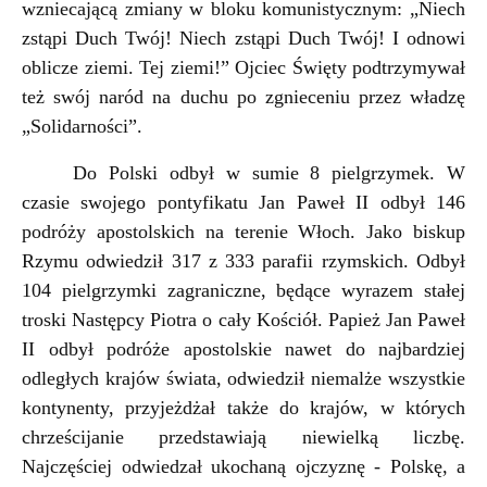
wzniecającą zmiany w bloku komunistycznym: „Niech
zstąpi Duch Twój! Niech zstąpi Duch Twój! I odnowi
oblicze ziemi. Tej ziemi!” Ojciec Święty podtrzymywał
też swój naród na duchu po zgnieceniu przez władzę
„Solidarności”.
Do Polski odbył w sumie 8 pielgrzymek.
W
czasie swojego pontyfikatu Jan Paweł II odbył 146
podróży apostolskich na terenie Włoch. Jako biskup
Rzymu odwiedził 317 z 333 parafii rzymskich. Odbył
104 pielgrzymki zagraniczne, będące wyrazem stałej
troski Następcy Piotra o cały Kościół. P
apież
Jan Paweł
II
odbył podróże apostolskie nawet do najbardziej
odległych krajów świata, odwiedził niemalże wszystkie
kontynenty, przyjeżdżał także do krajów, w których
chrześcijanie przedstawiają niewielką liczbę.
Najczęściej odwiedzał ukochaną ojczyznę - Polskę, a