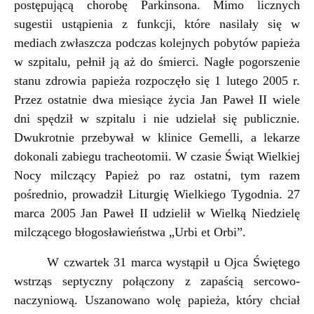
postępującą chorobę Parkinsona. Mimo licznych
sugestii ustąpienia z funkcji, które nasilały się w
mediach zwłaszcza podczas kolejnych pobytów papieża
w szpitalu, pełnił ją aż do śmierci. Nagłe pogorszenie
stanu
z
drowia papieża rozpoczęło się 1 lutego 2005 r.
Przez ostatnie dwa miesiące życia Jan Paweł II wiele
dni spędził w szpitalu i nie udzielał się publicznie.
Dwukrotnie przebywał w klinice Gemelli, a lekarze
dokonali zabiegu tracheotomii. W czasie Świąt Wielkiej
Nocy milczący Papież po raz ostatni, tym razem
pośrednio, prowadził Liturgię Wielkiego Tygodnia. 27
marca 2005 Jan Paweł II udzielił w Wielką Niedzielę
milczącego błogosławieństwa „Urbi et Orbi”.
W czwartek 31 marca wystąpił u Ojca Świętego
wstrząs septyczny
połączon
y z zapaścią sercowo-
naczyniową. Uszanowano wolę papieża, który chciał