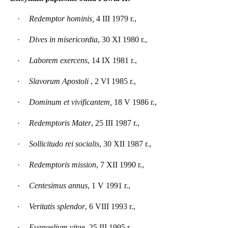
·
Redemptor hominis,
4 III 1979 r.,
·
Dives in misericordia
, 30 XI 1980 r.,
·
Laborem exercens
, 14 IX 1981 r.,
·
Slavorum Apostoli
, 2 VI 1985 r.,
·
Dominum et vivificantem,
18 V 1986 r.,
·
Redemptoris Mater
, 25 III 1987 r.,
·
Sollicitudo rei socialis
, 30 XII 1987 r.,
·
Redemptoris mission
, 7 XII 1990 r.,
·
Centesimus annus
, 1 V 1991 r.,
·
Veritatis splendor
, 6 VIII 1993 r.,
·
Evangelium vitae
, 25 III 1995 r.,