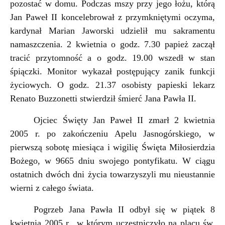
pozostać w domu. Podczas mszy przy jego łożu, którą
Jan Paweł II koncelebrował z przymkniętymi oczyma,
kardynał Marian Jaworski udzielił mu sakramentu
namaszczenia. 2 kwietnia o godz. 7.30 papież zaczął
tracić przytomność a o godz. 19.00 wszedł w stan
śpiączki. Monitor wykazał postępujący zanik funkcji
życiowych. O godz. 21.37 osobisty papieski lekarz
Renato Buzzonetti stwierdził śmierć Jana Pawła II.
Ojciec Święty Jan Paweł II zmarł 2 kwietnia
2005 r. po zakończeniu Apelu Jasnogórskiego, w
pierwszą sobotę miesiąca i wigilię Święta Miłosierdzia
Bożego, w 9665 dniu swojego pontyfikatu. W ciągu
ostatnich dwóch dni życia towarzyszyli mu nieustannie
wierni z całego świata.
Pogrzeb Jana Pawła II odbył się w piątek 8
kwietnia 2005 r., w którym uczestniczyło na placu św.