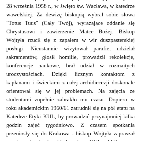
28 września 1958 r., w święto św. Wacława, w katedrze
wawelskiej. Za dewizę biskupią wybrał sobie słowa
"Totus Tuus" (Cały Twój), wyrażające oddanie się
Chrystusowi i zawierzenie Matce Bożej. Biskup
Wojtyła rzucił się z zapałem w wir duszpasterskiej
posługi. Nieustannie wizytował parafie, udzielał
sakramentów, głosił homilie, prowadził rekolekcje,
konferencje naukowe, brał udział w rozmaitych
uroczystościach. Dzięki licznym kontaktom z
kapłanami i świeckimi z całej archidiecezji doskonale
orientował się w jej problemach. Na zajęcia ze
studentami zupełnie zabrakło mu czasu. Dopiero w
roku akademickim 1960/61 zatrudnił się na pół etatu na
Katedrze Etyki KUL, by prowadzić przynajmniej kilka
godzin zajęć tygodniowo. Z czasem spotkania
przeniosły się do Krakowa - biskup Wojtyła zapraszał