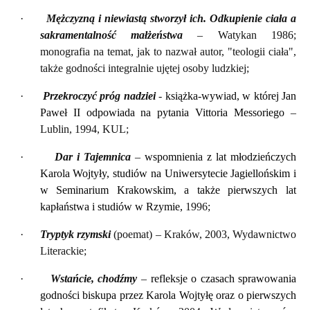
·
Mężczyzną i niewiastą stworzył ich. Odkupienie ciała a
sakramentalność małżeństwa
– Watykan 1986;
monografia na temat, jak to nazwał autor, "teologii ciała",
także godności integralnie ujętej osoby ludzkiej;
·
Przekroczyć próg nadziei
-
książka-wywiad, w której Jan
Paweł II odpowiada na pytania Vittoria Messoriego
–
Lublin, 1994, KUL;
·
Dar i Tajemnica
–
wspomnienia z lat młodzieńczych
Karola Wojtyły, studiów na Uniwersytecie Jagiellońskim i
w Seminarium Krakowskim, a także pierwszych lat
kapłaństwa i studiów w Rzymie,
1996;
·
Tryptyk rzymski
(poemat) – Kraków, 2003, Wydawnictwo
Literackie;
·
Wstańcie, chodźmy
–
refleksje o czasach sprawowania
godności biskupa przez Karola Wojtyłę oraz o pierwszych