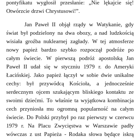
pontyfikatu wygłosił przesłanie: „Nie lękajcie się!
Otwórzcie drzwi Chrystusowi!”.
Jan Paweł II objął rządy w Watykanie, gdy
świat był podzielony na dwa obozy, a nad ludzkością
wisiała groźba nuklearnej zagłady. W tej atmosferze
nowy papież bardzo szybko rozpoczął podróże po
całym świecie. W pierwszą podróż apostolską Jan
Paweł II udał się w styczniu 1979 r. do Ameryki
Łacińskiej. Jako papież łączył w sobie dwie unikalne
cechy: był przywódcą Kościoła, a jednocześnie
serdecznym ojcem szukającym bliskiego kontaktu ze
swoimi dziećmi. To właśnie ta wyjątkowa kombinacja
cech przyniosła mu ogromną popularność na całym
świecie. Do Polski przybył po raz pierwszy w czerwcu
1979 r. Na Placu Zwycięstwa w Warszawie padły
wówczas z ust Papieża - Rodaka słowa będące iskrą