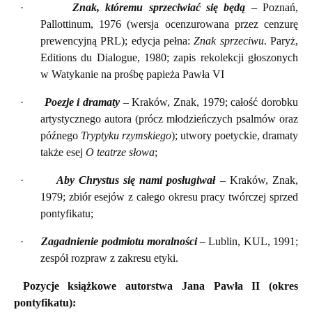
·
Znak, któremu sprzeciwiać się będą
– Poznań,
Pallottinum, 1976 (wersja ocenzurowana przez cenzurę
prewencyjną PRL); edycja pełna:
Znak sprzeciwu
. Paryż,
Editions du Dialogue, 1980; zapis rekolekcji głoszonych
w Watykanie na prośbę papieża Pawła VI
·
Poezje i dramaty
– Kraków, Znak, 1979; całość dorobku
artystycznego autora (prócz młodzieńczych psalmów oraz
późnego
Tryptyku rzymskiego
); utwory poetyckie, dramaty
także esej
O teatrze słowa
;
·
Aby Chrystus się nami posługiwał
– Kraków, Znak,
1979; zbiór esejów z całego okresu pracy twórczej sprzed
pontyfikatu;
·
Zagadnienie podmiotu moralności
– Lublin, KUL, 1991;
zespół rozpraw z zakresu etyki.
Pozycje książkowe autorstwa Jana Pawła II (okres
pontyfikatu):