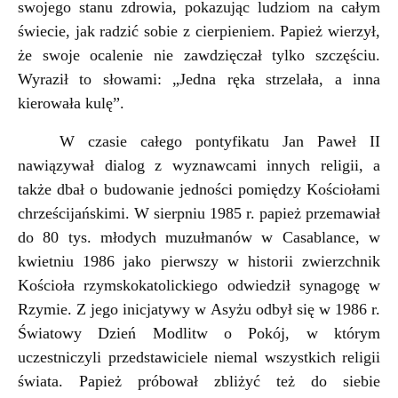
swojego stanu zdrowia
,
pokazując ludziom na całym
świecie
,
jak radzić sobie z cierpieniem. Papież wierzył,
że swoje ocalenie nie zawdzięczał tylko szczęściu.
Wyraził to słowami: „Jedna ręka strzelała, a inna
kierowała kulę”.
W czasie całego pontyfikatu Jan Paweł II
nawiązywał dialog z wyznawcami innych religii, a
także dbał o budowanie jedności pomiędzy Kościołami
chrześcijańskimi. W sierpniu 1985 r. papież przemawiał
do 80 tys. młodych muzułmanów w Casablance, w
kwietniu 1986 jako pierwszy w historii zwierzchnik
Kościoła rzymskokatolickiego odwiedził synagogę w
Rzymie. Z jego inicjatywy w Asyżu odbył się w 1986 r.
Światowy Dzień Modlitw o Pokój, w którym
uczestniczyli przedstawiciele niemal wszystkich religii
świata. Papież próbował zbliżyć też do siebie