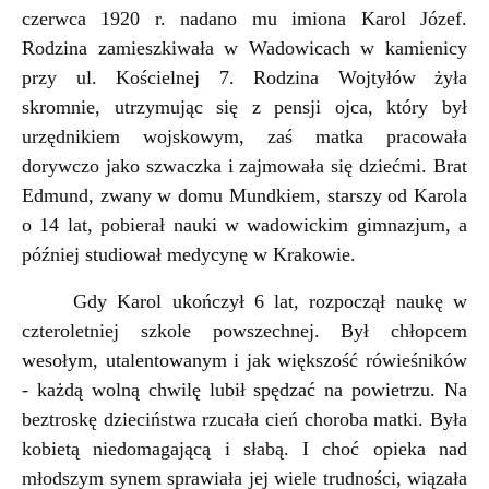
czerwca 1920 r. nadano mu imiona Karol Józef.
Rodzina zamieszkiwała w Wadowicach w kamienicy
przy ul. Kościelnej 7. Rodzina Wojtyłów żyła
skromnie, utrzymując się z pensji ojca, który był
urzędnikiem wojskowym, zaś matka pracowała
dorywczo jako szwaczka i zajmowała się dziećmi. Brat
Edmund, zwany w domu Mundkiem, starszy od Karola
o 14 lat, pobierał nauki w wadowickim gimnazjum, a
później studiował medycynę w Krakowie.
Gdy Karol ukończył 6 lat, rozpoczął naukę w
czteroletniej szkole powszechnej. Był chłopcem
wesołym, utalentowanym i jak większość rówieśników
- każdą wolną chwilę lubił spędzać na powietrzu. Na
beztroskę dzieciństwa rzucała cień choroba matki. Była
kobietą niedomagającą i słabą. I choć opieka nad
młodszym synem sprawiała jej wiele trudności, wiązała