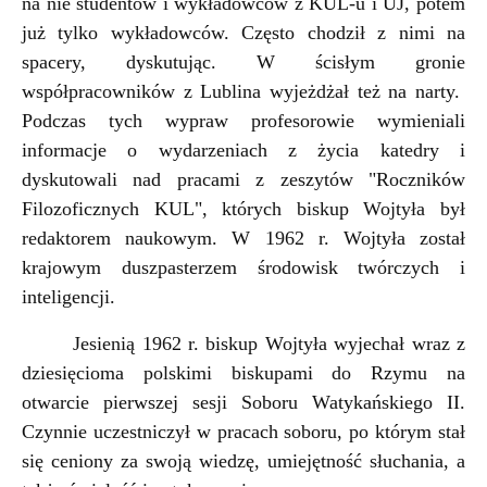
na nie studentów i wykładowców z KUL-u i UJ, potem
już tylko wykładowców. Często chodził z nimi na
spacery, dyskutując. W ścisłym gronie
współpracowników z Lublina wyjeżdżał też na narty.
Podczas tych wypraw profesorowie wymieniali
informacje o wydarzeniach z życia katedry i
dyskutowali nad pracami z zeszytów "Roczników
Filozoficznych KUL", których biskup Wojtyła był
redaktorem naukowym. W 1962 r. Wojtyła został
krajowym duszpasterzem środowisk twórczych i
inteligencji.
Jesienią 1962 r. biskup Wojtyła wyjechał wraz z
dziesięcioma polskimi biskupami do Rzymu na
otwarcie pierwszej sesji Soboru Watykańskiego II.
Czynnie uczestniczył w pracach soboru, po którym stał
się ceniony za swoją wiedzę, umiejętność słuchania, a