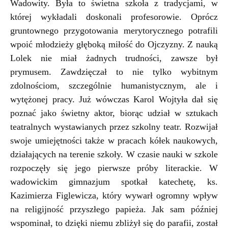
Wadowity. Była to świetna szkoła z tradycjami, w
której wykładali doskonali profesorowie. Oprócz
gruntownego przygotowania merytorycznego potrafili
wpoić młodzieży głęboką miłość do Ojczyzny. Z nauką
Lolek nie miał żadnych trudności, zawsze był
prymusem. Zawdzięczał to nie tylko wybitnym
zdolnościom, szczególnie humanistycznym, ale i
wytężonej pracy. Już wówczas Karol Wojtyła dał się
poznać jako świetny aktor, biorąc udział w sztukach
teatralnych wystawianych przez szkolny teatr. Rozwijał
swoje umiejętności także w pracach kółek naukowych,
działających na terenie szkoły. W czasie nauki w szkole
rozpoczęły się jego pierwsze próby literackie. W
wadowickim gimnazjum spotkał katechetę, ks.
Kazimierza Figlewicza, który wywarł ogromny wpływ
na religijność przyszłego papieża. Jak sam później
wspominał, to dzięki niemu zbliżył się do parafii, został