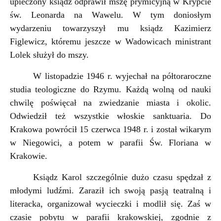
upieczony ksiądz odprawił mszę prymicyjną w Krypcie
św. Leonarda na Wawelu. W tym doniosłym
wydarzeniu towarzyszył mu ksiądz Kazimierz
Figlewicz, któremu jeszcze w Wadowicach ministrant
Lolek służył do mszy.
W listopadzie 1946 r. wyjechał na półtoraroczne
studia teologiczne do Rzymu. Każdą wolną od nauki
chwilę poświęcał na zwiedzanie miasta i okolic.
Odwiedził też wszystkie włoskie sanktuaria. Do
Krakowa powrócił 15 czerwca 1948 r. i został wikarym
w Niegowici, a potem w parafii Św. Floriana w
Krakowie.
Ksiądz Karol szczególnie dużo czasu spędzał z
młodymi ludźmi. Zaraził ich swoją pasją teatralną i
literacka, organizował wycieczki i modlił się. Zaś w
czasie pobytu w parafii krakowskiej, zgodnie z