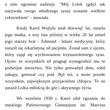
z nim ogromne nadzieje. "Mój Lolek (gdyż tak
nazywała swego młodszego syna) zostanie wielkim
człowiekiem" - mawiała.
Kiedy Karol Wojtyła miał dziewięć lat, zmarła
jego matka, a trzy lata później w wieku 26 lat zmarł
jego starszy brat - Edmund - lekarz medycyny, który
zaraził się szkarlatyną od pacjenta. Został sam z ojcem,
który zajął się wychowaniem trzynastoletniego syna.
Ojciec ze wszystkich sił pragnął wynagrodzić mu to
podwójne sieroctwo. Nie tylko prowadził dom, robił
zakupy, gotował czy prał. Był też, a może przede
wszystkim, największym przyjacielem chłopca. To on
zaraził Lolka miłością do gór i aktywnego życia.
We wrześniu 1930 r. Karol zdał egzamin do
męskiego Państwowego Gimnazjum im. Marcina