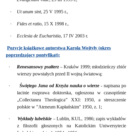
·
Ut unum sint
, 25 V 1995 r.,
·
Fides et ratio
, 15 X 1998 r.,
·
Ecclesia de Eucharistia
, 17 IV 2003 r.
Pozycje książkowe autorstwa Karola Wojtyły (okres
poprzedzający pontyfikat):
·
Renesansowy psałterz
– Kraków 1999; młodzieńczy zbiór
wierszy powstałych przed II wojną światową;
·
Świętego Jana od Krzyża nauka o wierze
- napisana po
łacinie rozprawa doktorska, ogłoszona w czasopiśmie
„Collectanea Theologica” XXI: 1950, a streszczenie
polskie w "Ateneum Kapłańskim" 1950, z. 1;
·
Wykłady lubelskie
– Lublin, KUL, 1986; zapis wykładów
z filozofii głoszonych na Katolickim Uniwersytecie