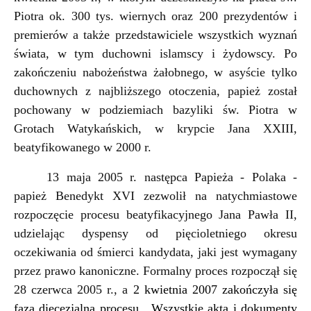
Piotra ok. 300 tys. wiernych oraz 200 prezydentów i
premierów a także przedstawiciele wszystkich wyznań
świata, w tym duchowni islamscy i żydowscy. Po
zakończeniu nabożeństwa żałobnego, w asyście tylko
duchownych z najbliższego otoczenia, papież został
pochowany w podziemiach bazyliki św. Piotra w
Grotach Watykańskich, w krypcie Jana XXIII,
beatyfikowanego w 2000 r.
13 maja 2005 r. następca Papieża - Polaka -
papież Benedykt XVI zezwolił na natychmiastowe
rozpoczęcie procesu beatyfikacyjnego Jana Pawła II,
udzielając dyspensy od pięcioletniego okresu
oczekiwania od śmierci kandydata, jaki jest wymagany
przez prawo kanoniczne. Formalny proces rozpoczą
ł się
28 czerwca 2005 r
., a
2 kwietnia 2007 zakończyła się
faza diecezjalna procesu. Wszystkie akta i dokumenty