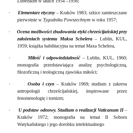
Lubelskim w latach 1954 –1956;
·
Elementarz etyczny
– Kraków 1983; szkice zamieszczane
pierwotnie w
Tygodniku Powszechnym
w roku 1957;
·
Ocena możliwości zbudowania etyki chrześcijańskiej przy
założeniach systemu Maksa Schelera
– Lublin, KUL,
1959; książka habilitacyjna na temat Maxa Schelera,
·
Miłość i odpowiedzialność
– Lublin, KUL, 1960;
monografia przedstawiająca analizę psychologiczną,
filozoficzną i teologiczną zjawiska miłości;
·
Osoba i czyn
– Kraków 1969; studium z zakresu
antropologii chrześcijańskiej, inspirowane przez
fenomenologię i tomizm;
·
U podstaw odnowy. Studium o realizacji Vaticanum II
–
Kraków 1972; monografia na temat II Soboru
Watykańskiego i jego dorobku intelektualnego