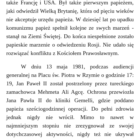
także Francję i USA. Był także pierwszym
papieżem,
jaki
odwiedził Wielką Brytanię, która od pięciu wieków
nie akceptuje urzędu papieża. W dziesięć lat po upadku
komunizmu papież spełnił kolejne ze swych marzeń -
stanął na Ziemi Świętej. Do końca niespełnione zostało
papieskie marzenie o odwiedzeniu Rosji. Nie udało się
rozwiązać konfliktu z Kościołem Prawosławnym.
W dniu 13 maja 1981, podczas audiencji
generalnej na Placu św. Piotra w Rzymie o godzinie 17:
19, Jan Paweł II został postrzelony przez tureckiego
zamachowca Mehmeta Ali Agcę. Ochrona przewiozła
Jana Pawła II do kliniki Gemelli, gdzie poddano
papieża sześciogodzinnej operacji. Do pełni zdrowia
jednak nigdy nie wrócił. Mimo to nawet w
najmniejszym stopni
u
nie zrezygnował ze swojej
dotychczasowej aktywności, nigdy też nie ukrywał