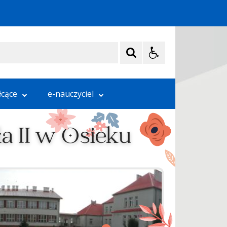
łcące
e-nauczyciel