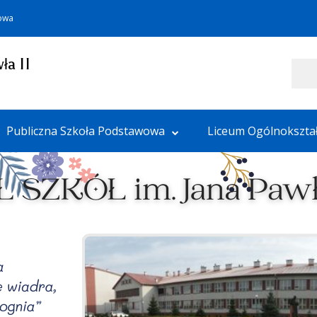
towa
ła II
Szukaj
Publiczna Szkoła Podstawowa
Liceum Ogólnokszta