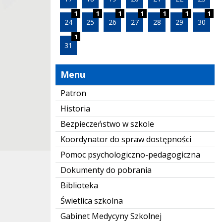
1
1
1
1
1
1
1
24
25
26
27
28
29
30
1
31
Menu
Patron
Historia
Bezpieczeństwo w szkole
Koordynator do spraw dostępności
Pomoc psychologiczno-pedagogiczna
Dokumenty do pobrania
Biblioteka
Świetlica szkolna
Gabinet Medycyny Szkolnej