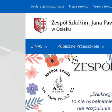
Deklaracja dostępności
Mapa serwisu
Wersja teks
Zespół Szkół im. Jana Paw
w Osieku
O NAS
Publiczne Przedszkole