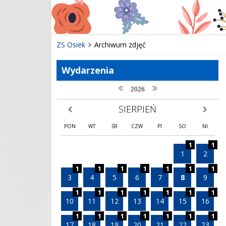
ZS Osiek
Archiwum zdjęć
Wydarzenia
poprzedni rok
następny rok
2026
SIERPIEŃ
poprzedni miesiąc
następny
PON
WT
ŚR
CZW
PI
SO
NI
1
1
1
2
1
1
1
1
1
1
1
3
4
5
6
7
8
9
1
1
1
1
1
1
1
10
11
12
13
14
15
16
1
1
1
1
1
1
1
17
18
19
20
21
22
23