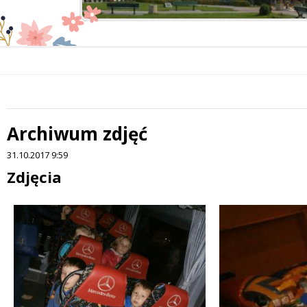
Archiwum zdjęć
 miesiąc
31.10.2017 9:59
Treść
Zdjęcia