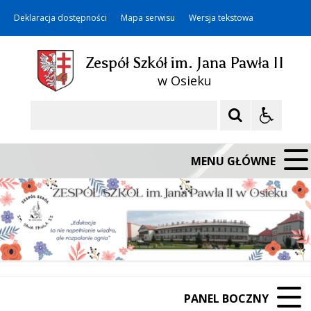
Deklaracja dostępności
Mapa serwisu
Wersja tekstowa
Zespół Szkół im. Jana Pawła II
w Osieku
Szukaj
MENU GŁÓWNE
PANEL BOCZNY