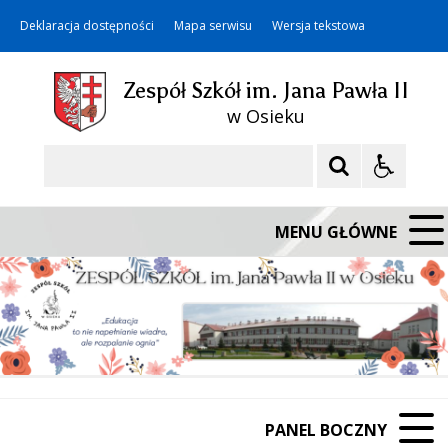
Deklaracja dostępności
Mapa serwisu
Wersja tekstowa
Zespół Szkół im. Jana Pawła II
w Osieku
Szukaj
MENU GŁÓWNE
PANEL BOCZNY