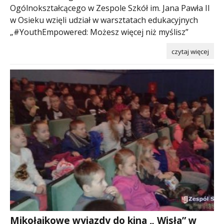
Ogólnokształcącego w Zespole Szkół im. Jana Pawła II
w Osieku wzięli udział w warsztatach edukacyjnych
„#YouthEmpowered: Możesz więcej niż myślisz”
czytaj więcej
Mikołajkowe wyjazdy do kina „ Wisła” w